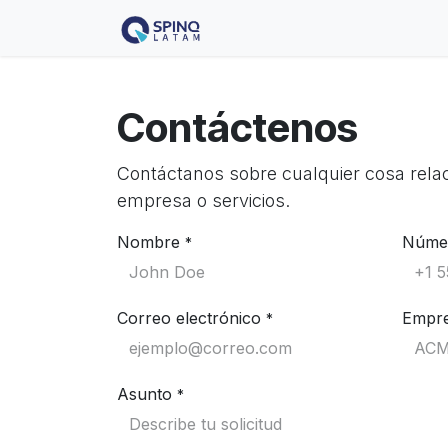
Ir al contenido
Inicio
Noticias
SpinQit
C
Contáctenos
Contáctanos sobre cualquier cosa rela
empresa o servicios.
Nombre
Númer
*
Correo electrónico
Empr
*
Asunto
*